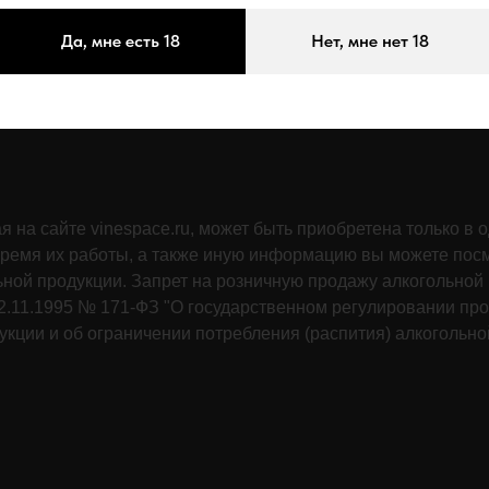
Да, мне есть 18
Нет, мне нет 18
 на сайте vinespace.ru, может быть приобретена только в 
ремя их работы, а также иную информацию вы можете посм
ьной продукции. Запрет на розничную продажу алкогольно
.11.1995 № 171-ФЗ "О государственном регулировании прои
кции и об ограничении потребления (распития) алкогольно