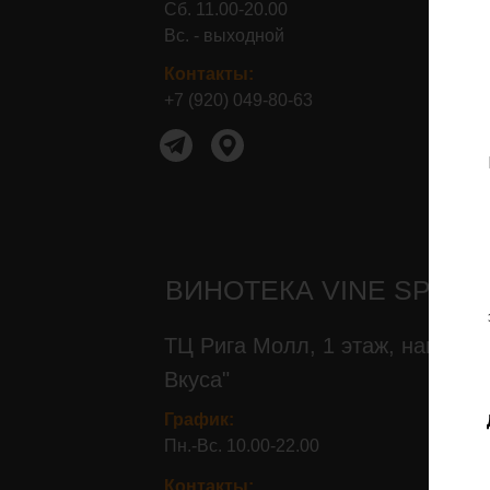
Сб. 11.00-20.00
Вс. - выходной
Контакты:+7 (920) 049-80-67
Контакты:
+7 (920) 049-80-63
ВИНОТЕКА VINE SPACE
ТЦ Рига Молл, 1 этаж, напроти
Вкуса"
График:
Пн.-Вс. 10.00-22.00
Контакты: