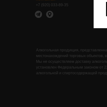
+7 (920) 033-89-35
Контакты:+7 (920) 049-80-67
Алкогольная продукция, представленная
местонахождений торговых объектов, в
Мы не осуществляем доставку алкогол
установлен Федеральным законом от 22
алкогольной и спиртосодержащей проду