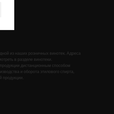
одной из наших розничных винотек. Адреса
отреть в разделе винотеки.
й продукции дистанционным способом
зводства и оборота этилового спирта,
й продукции.