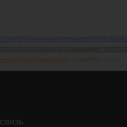
 Primitivo «Danza Delle Spade» IGP Grüner Veltliner Vom Löss Kremser Sandrube Blauer Zweigelt MUNIA CARACTER TORO DO V
ne IGT Vico Storto Greco di Tufo DOCG Zweigelt Vom Löss VEYOVIS RUEDA DO MUNIA ROBLE TORO DO VENTO'Z LOUREIRO VINHO V
nto Negroamaro IGT Cinque Lustri Irpinia Rosato DOC Animo Grüner Veltliner JAVIER RUIZ VERDEJO RUEDA DO VENTO'Z BRANC
GONA SAUVIGNON Colli Orientali del Friuli DOC Cecu RoeroArneis DOCG Tajanu Isola dei Nuraghi IGT MARTAGONA TRAMINER ARO
entali del Friuli DOC Monbirone Barbera d`Alba DOC Passerina Spumante Brut MARTAGONA PINOT GRIGIO Colli Orientali del F
A MOSCATO GIALLO Tre Venezie IGT EDOARDO PI CHIANTI COLLI SENESI DOCG BIOLOGICO Falerio DOC Mammasantissima Primitivo 
sal de Ventozela Pet Nat ANTÓNIO LOPES RIBEIRO RED DOURO - DOURO DOC, ANTÓNIO LOPES RIBEIRO
TUR TOIFL Grüner Veltliner Kremstal DAC ANTÓNIO LOPES RIBEIRO RED - VINHO VERDE DOC, ANTÓNIO LOPES RIBEIRO
t Nat Veneto IGT AIR – VINHO VERDE DOC, ANTÓNIO LOPES RIBEIRO
 СВЯЗЬ