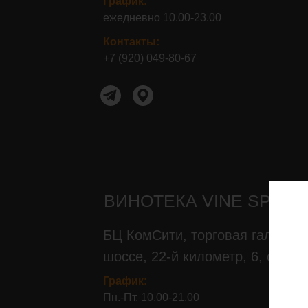
График:
ежедневно 10.00-23.00
Контакты:
+7 (920) 049-80-67
Контакты:+7 (920) 049-80-67
ВИНОТЕКА VINE SPACE
БЦ КомСити, торговая галерея,
шоссе, 22-й километр, 6, стр. 1
График:
Пн.-Пт. 10.00-21.00