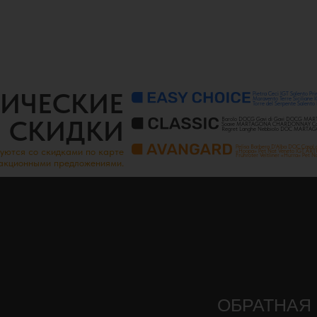
ИЧЕСКИЕ
Pietra Ceci IGT Salento
Maravento Terre Sicilia
Torre del Serpente Sale
СКИДКИ
Barolo DOCG Gavi di Gavi DOCG MARTA
Soave MARTAGONA CHARDONNAY Colli Ori
Regret Langhe Nebbiolo DOC MARTAGON
Pelisa Barbera D'Alba DOC Ca
уются со скидками по карте
«Hoopa» Pet Nat Veneto IGT AR
Frühroter Veltliner «Hurra» Pe
 акционными предложениями.
ОБРАТНАЯ