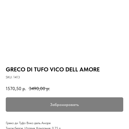
GRECO DI TUFO VICO DELL AMORE
SKU:
1413
1570,50
р.
3490,00
р.
Забронировать
Греко ди Туфо Вико дель Аморе
Тихое белое, Италия, Кампания, 0,75 л