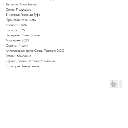
Тип вина: Тихое белое
Сахар: Полусухое
Виноград: Греко ди Туфо
Производитель: Nativ
Крепость: 15%
Емкость: 0,75
Выдержка: 6 мес / сталь
Миллезим: 2023
Страна: Италия
Аппелласьон: Irpinia Campi Taurasini DOC
Регион: Кампания
Страна, регион: Италия, Кампания
Категория: Тихое белое