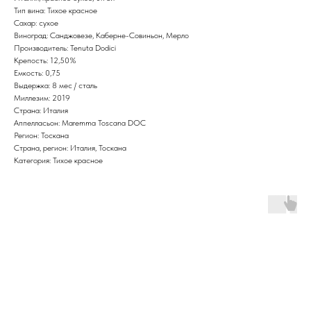
Тип вина: Тихое красное
Сахар: сухое
Виноград: Санджовезе, Каберне-Совиньон, Мерло
Производитель: Tenuta Dodici
Крепость: 12,50%
Емкость: 0,75
Выдержка: 8 мес / сталь
Миллезим: 2019
Страна: Италия
Аппелласьон: Maremma Toscana DOC
Регион: Тоскана
Страна, регион: Италия, Тоскана
Категория: Тихое красное