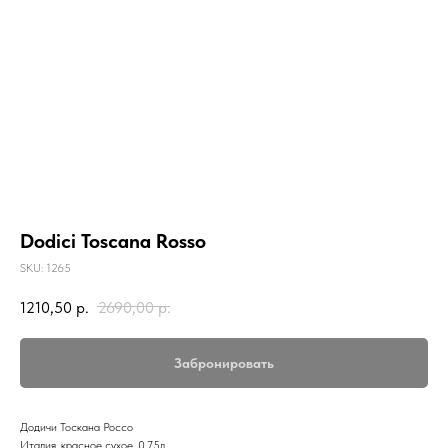
Dodici Toscana Rosso
SKU:
1265
1210,50
р.
2690,00
р.
Забронировать
Додичи Тоскана Россо
Италия, красное сухое, 0.75л