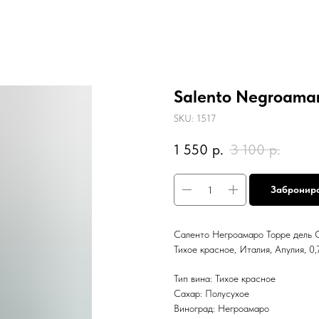
Salento Negroamar
SKU:
1517
1 550
р.
3 100
р.
Забронир
Саленто Негроамаро Торре дель 
Тихое красное, Италия, Апулия, 0,
Тип вина: Тихое красное
Сахар: Полусухое
Виноград: Негроамаро