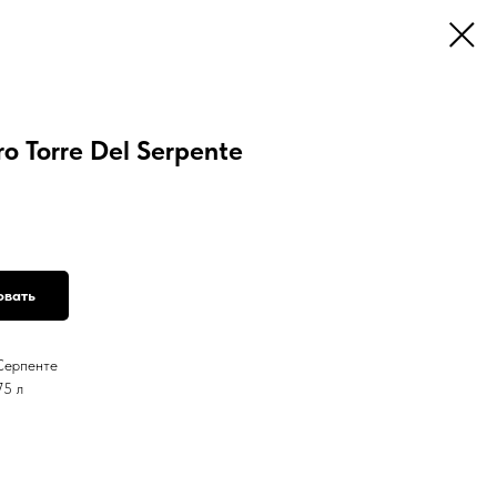
o Torre Del Serpente
овать
Серпенте
75 л