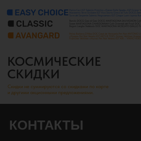
Pietra Ceci IGT Salento Primitivo «Danza Delle Spade» IGP G
Maravento Terre Siciliane IGT Vico Storto Greco di Tufo DOC
Torre del Serpente Salento Negroamaro IGT Cinque Lustri Irp
Barolo DOCG Gavi di Gavi DOCG MARTAGONA SAUVIGNON Colli Orie
Soave MARTAGONA CHARDONNAY Colli Orientali del Friuli DOC Mo
Regret Langhe Nebbiolo DOC MARTAGONA MOSCATO GIALLO Tre Vene
Pelisa Barbera D'Alba DOC Casal de Ventozela Pet Nat ANTÓ
«Hoopa» Pet Nat Veneto IGT ARTUR TOIFL Grüner Veltliner K
Frühroter Veltliner «Hurra» Pet Nat Veneto IGT AIR – VINHO 
КОСМИЧЕСКИЕ
СКИДКИ
Скидки не суммируются со скидками по карте
и другими акционными предложениями.
КОНТАКТЫ