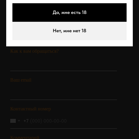
Да, мне есть 18
ОБРАТНАЯ СВЯЗЬ
Нет, мне нет 18
Если вы хотите задать вопрос, оставить отзыв или
предложение - заполните эту форму
Как к вам обращаться?
Ваш email
Контактный номер
+7
Комментарий